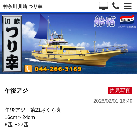
神奈川 川崎 つり幸
午後アジ
釣果写真
2026/02/01 16:49
午後アジ 第21さくら丸
16cm〜24cm
8匹〜32匹