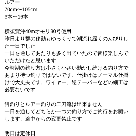
ルアー
70cm〜105cm
3本〜16本
横須賀沖40mオモリ80号使用
昨日より群の移動もゆっくりで潮流れ緩くのんびりし
た一日でした
一日を通してあたりも多く出ていたので皆様楽しんで
いただけたと思います
今時期の釣り方は小さく小さい動かし続ける釣り方で
あまり待つ釣りではないです、仕掛けはノーマル仕掛
けで大丈夫です、ワイヤー、逆テーパーなどの細工は
必要ないです
餌釣りとルアー釣りの二刀流は出来ません
一日を通してどちらか一つの釣り方でご釣行をお願い
します、途中からの変更禁止です
明日は定休日