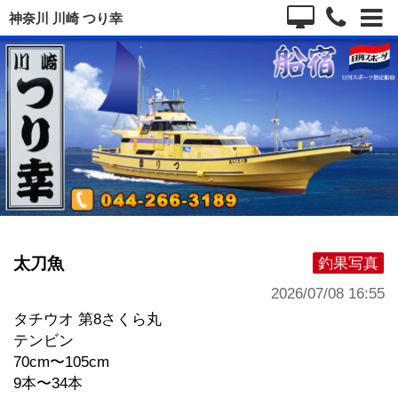
神奈川 川崎 つり幸
太刀魚
釣果写真
2026/07/08 16:55
タチウオ 第8さくら丸
テンビン
70cm〜105cm
9本〜34本